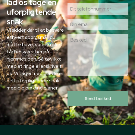
lad os tage en
uforpligtende
snak
Vi sidder klar til at besvare
ethvert spørgsmål, du
måtte have, som du ikke
får besvaret her på
hjemmesiden. Så tøv ikke
med at ringe eller skrive til
os. Vi tager med glæde en
helt uforpligtende snak
0 / 180
med dig om dine planer.
Send besked