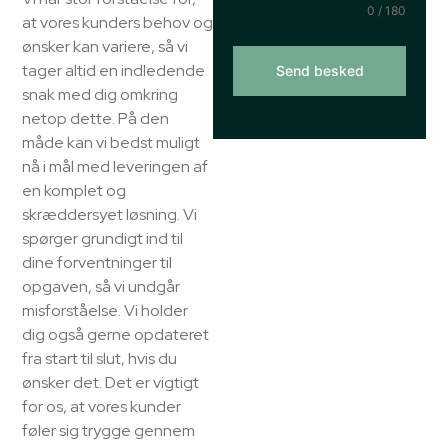
0 / 180
at vores kunders behov og
ønsker kan variere, så vi
tager altid en indledende
Send besked
snak med dig omkring
netop dette. På den
måde kan vi bedst muligt
nå i mål med leveringen af
en komplet og
skræddersyet løsning. Vi
spørger grundigt ind til
dine forventninger til
opgaven, så vi undgår
misforståelse. Vi holder
dig også gerne opdateret
fra start til slut, hvis du
ønsker det. Det er vigtigt
for os, at vores kunder
føler sig trygge gennem