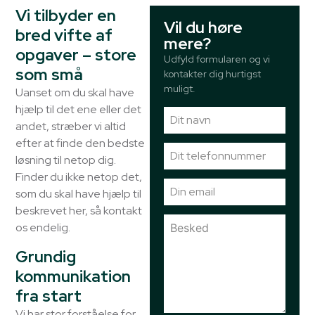
Vi tilbyder en
Vil du høre
bred vifte af
mere?
opgaver – store
Udfyld formularen og vi
som små
kontakter dig hurtigst
muligt.
Uanset om du skal have
hjælp til det ene eller det
andet, stræber vi altid
efter at finde den bedste
løsning til netop dig.
Finder du ikke netop det,
som du skal have hjælp til
beskrevet her, så kontakt
os endelig.
Grundig
kommunikation
fra start
Vi har stor forståelse for,