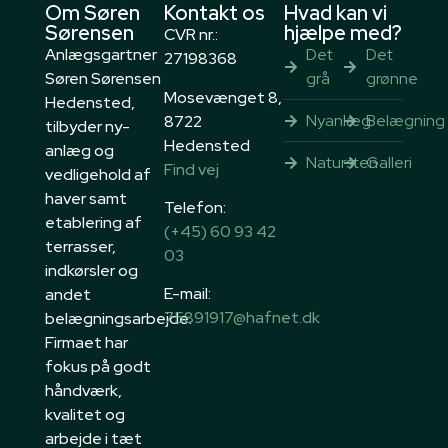
Om Søren
Kontakt os
Hvad kan vi
Sørensen
hjælpe med?
CVR nr.:
Anlægsgartner
Det
Det
27198368
Søren Sørensen
grå
grønne
Mosevænget 8,
Hedensted,
Nyanlæg
Belægning
8722
tilbyder ny-
Hedensted
anlæg og
Natursten
Galleri
Find vej
vedligehold af
haver samt
Telefon:
etablering af
(+45) 60 93 42
terrasser,
03
indkørsler og
E-mail:
andet
75891917@hafnet.dk
belægningsarbejde.
Firmaet har
fokus på godt
håndværk,
kvalitet og
arbejde i tæt